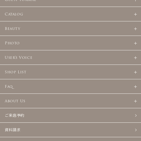
Catalog
Beauty
Photo
User's Voice
Shop List
Faq
About Us
ご来店予約
資料請求