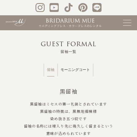
GUEST FORMAL
留袖一覧
留袖
モーニングコート
黒留袖
黒留袖はミセスの第一礼装とされています
黒留袖の特徴は、黒無地裾模様
染め抜き五つ紋です
留袖の名称には嫁入り先に幾久しく留まるという
意味が込められています