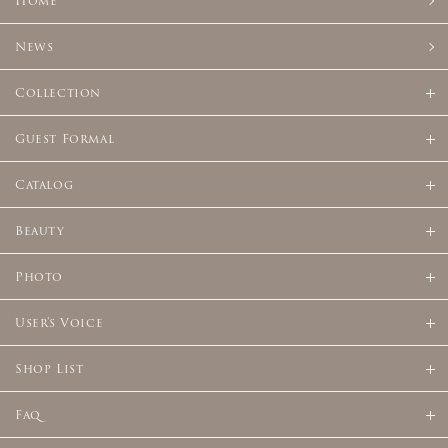
Home
News
Collection
Guest Formal
Catalog
Beauty
Photo
User's Voice
Shop List
Faq