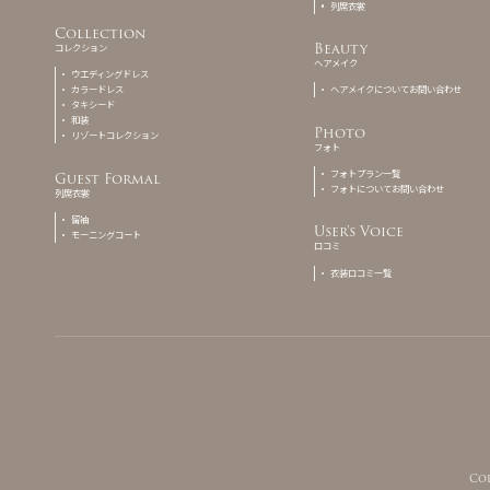
列席衣裳
Collection
Beauty
コレクション
ヘアメイク
ウエディングドレス
カラードレス
ヘアメイクについてお問い合わせ
タキシード
和装
Photo
リゾートコレクション
フォト
フォトプラン一覧
Guest Formal
フォトについてお問い合わせ
列席衣裳
留袖
User's Voice
モーニングコート
口コミ
衣装口コミ一覧
Co