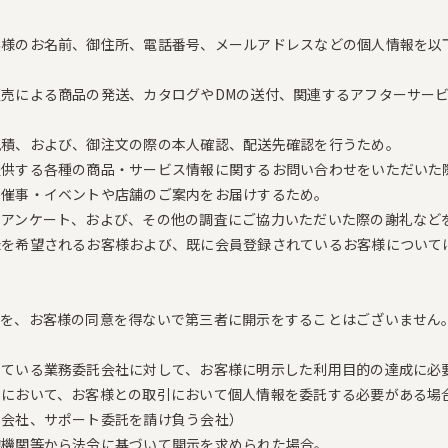
客様のお名前、御住所、電話番号、メールアドレスなどの個人情報を以
売による商品の発送、カタログやDMの送付、関連するアフターサー
見積、および、御注文の際の本人確認、配送先確認を行うため。
提供する各種の商品・サービス情報に関するお問い合わせをいただいた
る催事・イベントや店舗のご案内をお届けするため。
るアンケート、および、その他の調査にご協力いただいた際の謝礼など
録を希望されるお客様および、既に会員登録されているお客様について
報を、お客様の同意を得ないで第三者に開示をすることはございません
している業務委託会社に対して、お客様に明示した利用目的の達成に必
売において、お客様との取引において個人情報を委託する必要がある場
ド会社、サポート委託を請け負う会社）
的機関等から法令に基づいて開示を求められた場合。