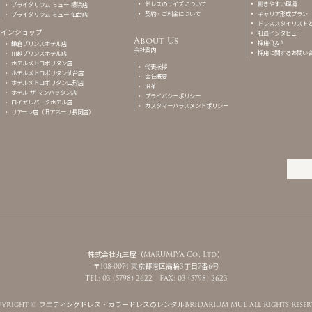
ドレスのサイズについて
働きやすい環境
ブライダリウム ミュー 横浜店
契約・ご料金について
キャリア形成プラン
ブライダリウム ミュー 仙台店
ドレススタイリスト
インショップ
社員インタビュー
About Us
採用Q＆A
鎌倉プリンスホテル店
会社案内
採用に関するお問い
川越プリンスホテル店
ホテルメトロポリタン店
代表挨拶
ホテルメトロポリタン仙台店
会社概要
ホテルメトロポリタン山形店
沿革
ホテル ザ マンハッタン店
プライバシーポリシー
ロイヤルパークホテル店
カスタマーハラスメントポリシー
リアーレ店（旧アネーリ長岡店）
株式会社丸三屋（MARUMIYA Co., Ltd.）
〒108-0074 東京都港区高輪3丁目7番6号
TEL: 03 (5798) 2622 FAX: 03 (5798) 2623
pyright ©
ウエディングドレス・カラードレスのレンタルBRIDARIUM MUE
All Rights Reser