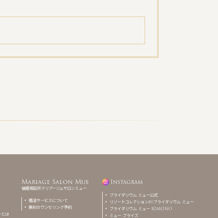
Mariage Salon Mue
Instagram
結婚相談所マリアージュサロンミュー
ブライダリウム ミュー公式
婚活サービスについて
リゾートコレクションbyブライダリウム ミュー
無料カウンセリング予約
ブライダリウム ミュー KIMONO
ーとは
ミュー ブライズ