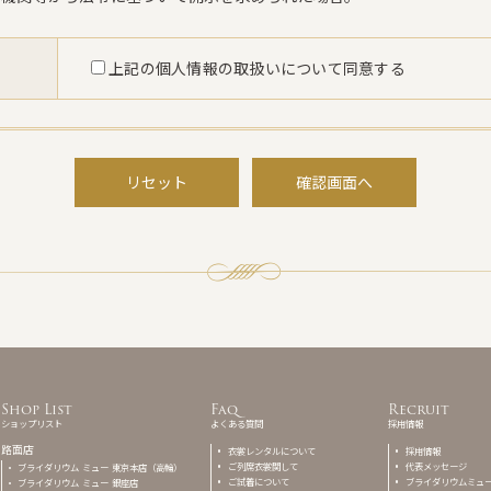
上記の個人情報の取扱いについて同意する
リセット
確認画面へ
Shop List
Faq
Recruit
ショップリスト
よくある質問
採用情報
路面店
衣裳レンタルについて
採用情報
ご列席衣裳関して
代表メッセージ
ブライダリウム ミュー 東京本店（高輪）
ご試着について
ブライダリウムミュ
ブライダリウム ミュー 銀座店