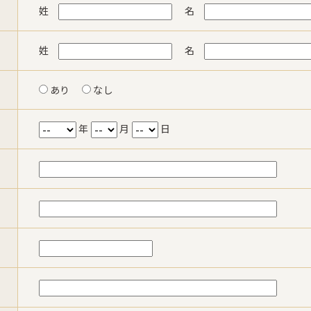
姓
名
姓
名
あり
なし
年
月
日