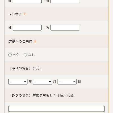
姓
名
フリガナ
※
姓
名
店舗へのご来店
※
あり
なし
（ありの場合）挙式日
年
月
日
（ありの場合）挙式会場もしくは使用会場