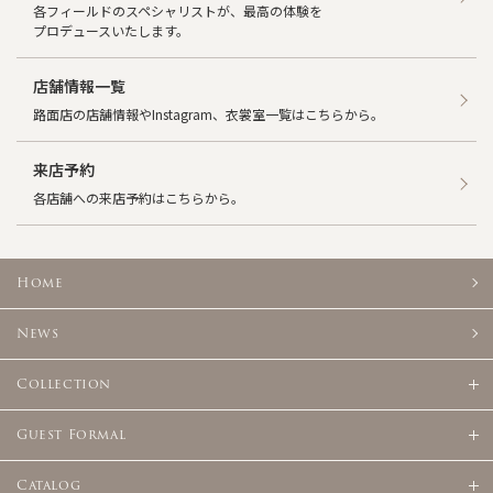
各フィールドのスペシャリストが、最高の体験を
囲で個人情報を委託する場合。
プロデュースいたします。
（２）当社が運営する店舗、並びに、通信販売において、お客
様との取引において個人情報を委託する必要がある場合。
（委託対象例；商品配送を請け負う運送会社、クレジットカ
店舗情報一覧
ード支払を希望されたカード会社、サポート委託を請け負う
路面店の店舗情報やInstagram、衣裳室一覧はこちらから。
会社）
（３）司法、行政、または、これに類する公的機関等から法
令に基づいて開示を求められた場合。
来店予約
各店舗への来店予約はこちらから。
Home
News
Collection
Guest Formal
Catalog