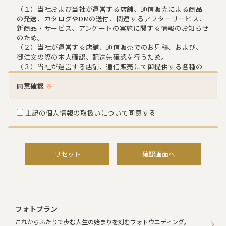
（１）当社および当社が運営する店舗、通信販売による商品
の発送、カタログやDMの送付、関連するアフターサービス、
新商品・サービス、アンケートの実施に関する情報のお知らせ
のため。
（２）当社が運営する店舗、通信販売でのお見積、および、
御注文の際の本人確認、配送先確認を行うため。
（３）当社が運営する店舗、通信販売にて御提供する各種の
商品・サービス情報に関するお問い合わせをいただいた際
に、その内容をお客様に確認するため。
同意確認
※
（４）当社が運営する店舗、通信販売における催事・イベン
トや店舗のご案内をお届けするため。
上記の個人情報の取扱いについて同意する
（５）当社が運営する店舗、通信販売におけるアンケート、お
よび、その他の調査にご協力いただいた際の謝礼などをお送
りするため。
（６）当社が運営するメールマガジンへの登録を希望される
お客様および、既に会員登録されているお客様については、
リセット
確認画面へ
同サイト規約に沿って提供するサービスを円滑に御利用いただ
くため。
当社は、以下の場合を除き、お客様の個人情報を、お客様の同
意を得ないで第三者に開示をすることはございません。
フォトプラン
（１）個人情報に関する機密保持契約を締結している業務委
これからふたりで歩む人生の始まりを刻むフォトウエディング。
託会社に対して、お客様に明示した利用目的の達成に必要な範