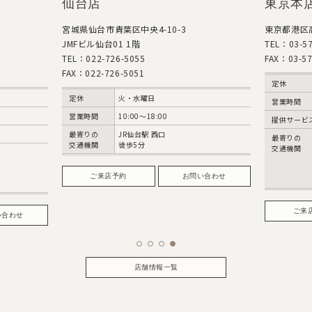
仙台店
東京本
宮城県仙台市青葉区中央4-10-3
東京都港区高
JMFビル仙台01 1階
TEL：03-57
TEL：022-726-5055
FAX：03-57
FAX：022-726-5051
定休
定休
火・水曜日
営業時間
営業時間
10:00～18:00
提供サービ
最寄りの
JR仙台駅 西口
最寄りの
交通機関
徒歩5分
交通機関
ご来店予約
お問い合わせ
ご来
い合わせ
店舗情報一覧