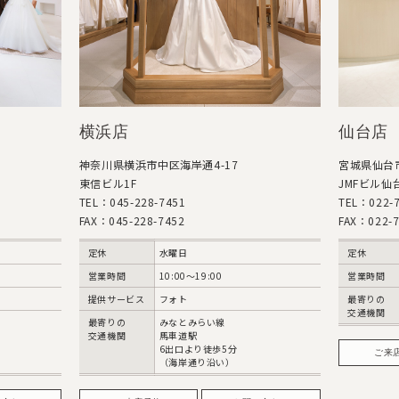
横浜店
仙台店
神奈川県横浜市中区海岸通4-17
宮城県仙台市
東信ビル1F
JMFビル仙台
TEL：045-228-7451
TEL：022-7
FAX：045-228-7452
FAX：022-7
定休
水曜日
定休
営業時間
10:00〜19:00
営業時間
提供サービス
フォト
最寄りの
交通機関
最寄りの
みなとみらい線
交通機関
馬車道駅
6出口より徒歩5分
ご来
（海岸通り沿い）