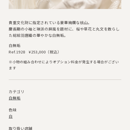
貴重文化財に指定されている豪華絢爛な桃山
。
慶長期の小袖と琳派の屏風を題材に
、
桜や草花と丸文を散らし
た総絵羽唐織の華やかな白無垢。
白無垢
Ref.1928
¥253,000（税込）
※小物の組み合わせによりオプション料金が発生する場合がござい
ます
カテゴリ
白無垢
色味
白
取り扱い店舗