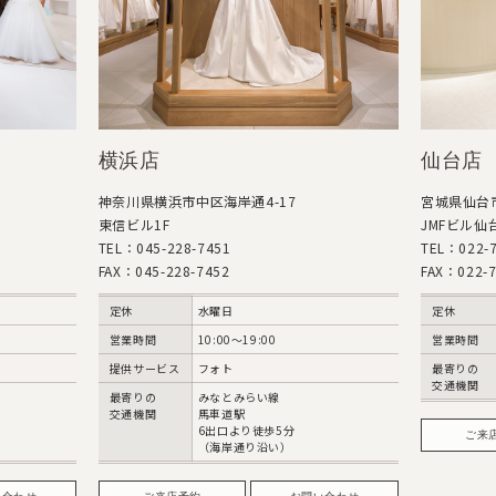
横浜店
仙台店
神奈川県横浜市中区海岸通4-17
宮城県仙台市
東信ビル1F
JMFビル仙台
TEL：045-228-7451
TEL：022-7
FAX：045-228-7452
FAX：022-7
定休
水曜日
定休
営業時間
10:00〜19:00
営業時間
提供サービス
フォト
最寄りの
交通機関
最寄りの
みなとみらい線
交通機関
馬車道駅
6出口より徒歩5分
ご来
（海岸通り沿い）