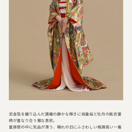
泥金箔を織り込んだ唐織の静かな輝きに
枝垂桜と牡丹の能衣裳
柄が重なり合う雅な意匠。
重厚感の中に気品が漂う、晴れの日にふさわしい格調高い一着