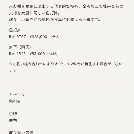
京友禅を華麗に演出する代表的な技術、金彩加工で
牡丹と菊の
文様を大胆に配した色打掛。
瑞々しい華やかな緑色が写真にも映える一着です。
色打掛
Ref.5767
¥385,000（税込）
掛下（南天）
Ref.1523
¥55,000（税込）
※小物の組み合わせによりオプション料金が発生する場合がござい
ます
カテゴリ
色打掛
色味
寒色
取り扱い店舗