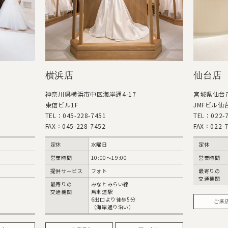
横浜店
仙台店
神奈川県横浜市中区海岸通4-17
宮城県仙台市
東信ビル1F
JMFビル仙台
TEL：045-228-7451
TEL：022-7
FAX：045-228-7452
FAX：022-7
定休
水曜日
定休
営業時間
10:00〜19:00
営業時間
提供サービス
フォト
最寄りの
交通機関
最寄りの
みなとみらい線
交通機関
馬車道駅
6出口より徒歩5分
ご来
（海岸通り沿い）