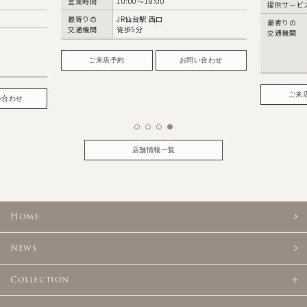
営業時間
10:00～18:00
提供サービ
最寄りの
JR仙台駅 西口
最寄りの
交通機関
徒歩5分
交通機関
ご来店予約
お問い合わせ
ご来
い合わせ
店舗情報一覧
Home
News
Collection