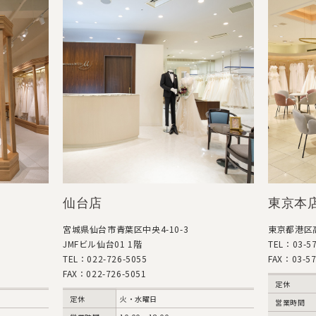
仙台店
東京本
宮城県仙台市青葉区中央4-10-3
東京都港区高
JMFビル仙台01 1階
TEL：03-57
TEL：022-726-5055
FAX：03-57
FAX：022-726-5051
定休
定休
火・水曜日
営業時間