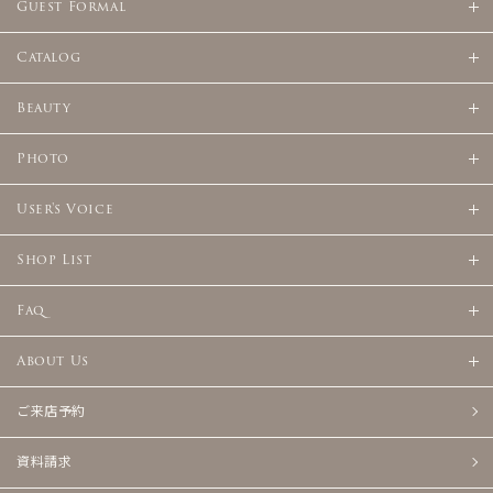
Guest Formal
Catalog
Beauty
Photo
User's Voice
Shop List
Faq
About Us
ご来店予約
資料請求