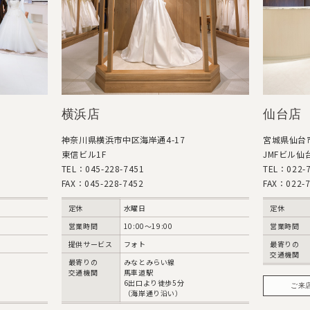
横浜店
仙台店
神奈川県横浜市中区海岸通4-17
宮城県仙台市
東信ビル1F
JMFビル仙台
TEL：045-228-7451
TEL：022-7
FAX：045-228-7452
FAX：022-7
定休
水曜日
定休
営業時間
10:00〜19:00
営業時間
提供サービス
フォト
最寄りの
交通機関
最寄りの
みなとみらい線
交通機関
馬車道駅
6出口より徒歩5分
ご来
（海岸通り沿い）