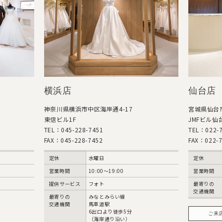
横浜店
仙台店
神奈川県横浜市中区海岸通4-17
宮城県仙台市
東信ビル1F
JMFビル仙台
TEL：045-228-7451
TEL：022-7
FAX：045-228-7452
FAX：022-7
定休
水曜日
定休
営業時間
10:00〜19:00
営業時間
提供サービス
フォト
最寄りの
交通機関
最寄りの
みなとみらい線
交通機関
馬車道駅
6出口より徒歩5分
ご来
（海岸通り沿い）