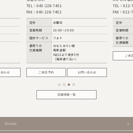
TEL：045-228-7451
TEL：022-7
FAX：045-228-7452
FAX：022-7
定休
水曜日
定休
営業時間
10:00〜19:00
営業時間
提供サービス
フォト
最寄りの
交通機関
最寄りの
みなとみらい線
交通機関
馬車道駅
6出口より徒歩5分
ご来
（海岸通り沿い）
い合わせ
ご来店予約
お問い合わせ
店舗情報一覧
Home