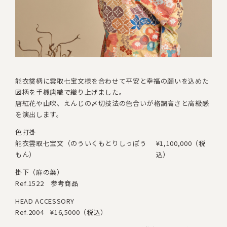
能衣裳柄に雲取七宝文様を合わせて
平安と幸福の願いを込めた
図柄を手機唐織で織り上げました。
唐紅花や山吹、えんじの〆切技法の色合いが
格調高さと高級感
を演出します。
色打掛
能衣雲取七宝文（のういくもとりしっぽう
¥1,100,000（税
もん）
込）
掛下（麻の葉）
Ref.1522 参考商品
HEAD ACCESSORY
Ref.2004
¥16,5000（税込）