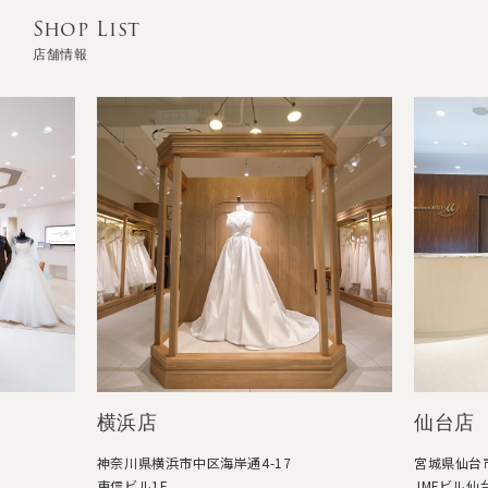
Shop List
店舗情報
横浜店
仙台店
神奈川県横浜市中区海岸通4-17
宮城県仙台市
東信ビル1F
JMFビル仙台