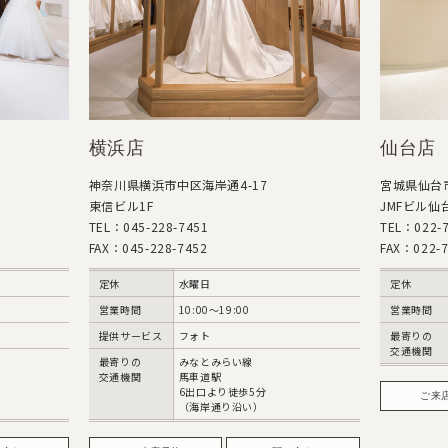
横浜店
仙台店
神奈川県横浜市中区海岸通4-17
宮城県仙台市
東信ビル1F
JMFビル仙台
TEL：045-228-7451
TEL：022-7
FAX：045-228-7452
FAX：022-7
定休
水曜日
定休
営業時間
10:00〜19:00
営業時間
提供サービス
フォト
最寄りの
交通機関
最寄りの
みなとみらい線
交通機関
馬車道駅
6出口より徒歩5分
ご来
（海岸通り沿い）