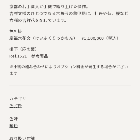
京都の若手職人が手機で織り上げた傑作。
吉祥文様のひとつである六角形の亀甲柄に、牡丹や菊、桜など
六種の吉祥花を配しています。
色打掛
慶福六花文（けいふくりっかもん）
¥1,100,000（税込）
掛下（麻の葉）
Ref.1521 参考商品
※小物の組み合わせによりオプション料金が発生する場合がござい
ます
カテゴリ
色打掛
色味
暖色
取り扱い店舗