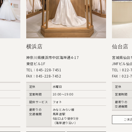
横浜店
仙台店
神奈川県横浜市中区海岸通4-17
宮城県仙台市
東信ビル1F
JMFビル仙台
TEL：045-228-7451
TEL：022-7
FAX：045-228-7452
FAX：022-7
定休
水曜日
定休
営業時間
10:00〜19:00
営業時間
提供サービス
フォト
最寄りの
交通機関
最寄りの
みなとみらい線
交通機関
馬車道駅
6出口より徒歩5分
ご来
（海岸通り沿い）