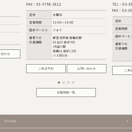
FAX：03-5798-2612
TEL：03-35
FAX：03-35
定休
水曜日
定休
営業時間
10:00〜19:00
営業時間
提供サービス
フォト
提供サービ
最寄りの
都営浅草線 高輪台駅
交通機関
A1出口 徒歩3分
最寄りの
JR品川駅
交通機関
高輪口 徒歩12分
い合わせ
バス約5分
ご来店予約
お問い合わせ
ご来
店舗情報一覧
Home