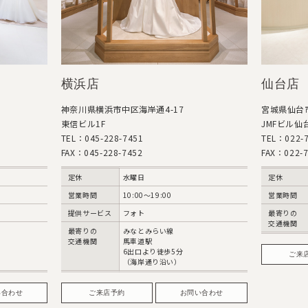
仙台店
東京本
宮城県仙台市青葉区中央4-10-3
東京都港区高
JMFビル仙台01 1階
TEL：03-57
TEL：022-726-5055
FAX：03-57
FAX：022-726-5051
定休
定休
火・水曜日
営業時間
営業時間
10:00～18:00
提供サービ
最寄りの
JR仙台駅 西口
最寄りの
交通機関
徒歩5分
交通機関
ご来店予約
お問い合わせ
ご来
い合わせ